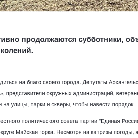
тивно продолжаются субботники, об
околений.
диться на благо своего города. Депутаты Архангель
, представители окружных администраций, ветераны
на улицы, парки и скверы, чтобы навести порядок.
местного политического совета партии "Единая Росс
округе Майская горка. Несмотря на капризы погоды,