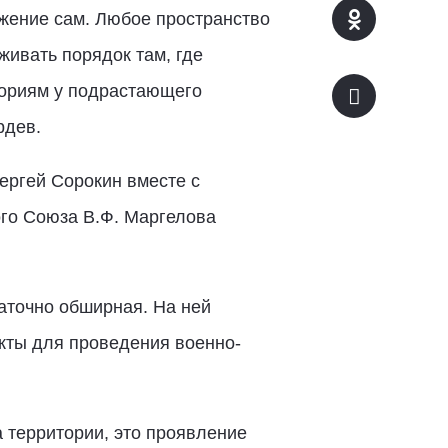
ужение сам. Любое пространство
живать порядок там, где
ториям у подрастающего
рдев.
ергей Сорокин вместе с
го Союза В.Ф. Маргелова
таточно обширная. На ней
екты для проведения военно-
а территории, это проявление