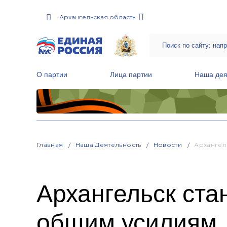
Архангельская область
О партии
Лица партии
Наша дея
Местные общественные приемные Партии
Руководитель Региональной обще
Народная программа «Единой России»
Главная
Наша Деятельность
Новости
Архангел
Архангельск ста
общим усилиям