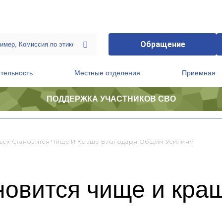
Обращение
тельность
Местные отделения
Приемная
ПОДДЕРЖКА УЧАСТНИКОВ СВО
ственной приемной Председателя Партии
Президиум регионального политического совета
ьск Становится Чище И Краше Благодаря Общим Усилиям
новится чище и кра