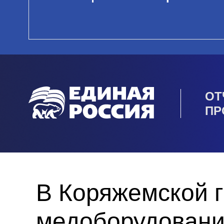
ОТ
ПР
В Коряжемской г
медоборудован