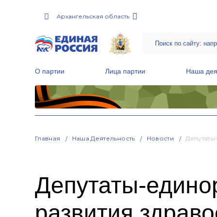
Архангельская область
О партии
Лица партии
Наша дея
Местные общественные приемные Партии
Руководитель Региональной обще
Народная программа «Единой России»
Главная
Наша Деятельность
Новости
Депутаты
Депутаты-едино
развития здрав