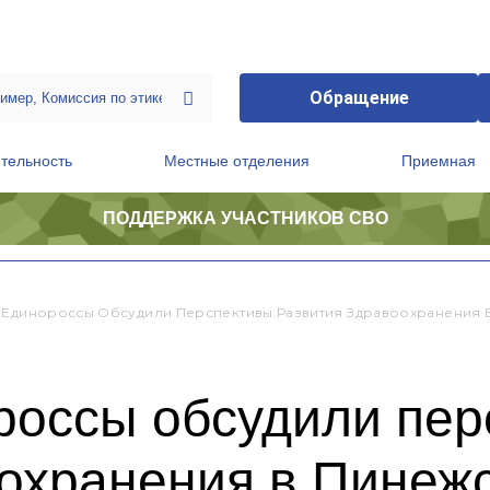
Обращение
тельность
Местные отделения
Приемная
ПОДДЕРЖКА УЧАСТНИКОВ СВО
ственной приемной Председателя Партии
Президиум регионального политического совета
-Единороссы Обсудили Перспективы Развития Здравоохранения 
россы обсудили пер
оохранения в Пинеж