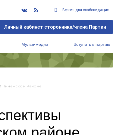
Версия для слабовидящих
Личный кабинет сторонника/члена Партии
Мультимедиа
Вступить в партию
Региональный исполнительный комитет
В Пинежском Районе
спективы
ском районе