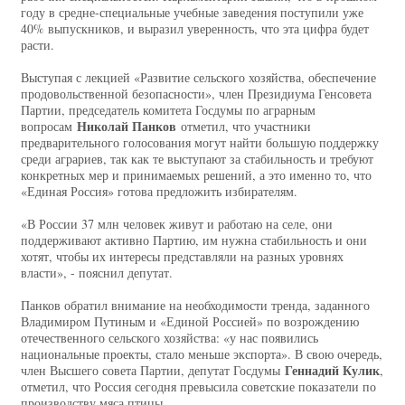
году в средне-специальные учебные заведения поступили уже
40% выпускников, и выразил уверенность, что эта цифра будет
расти.
Выступая с лекцией «Развитие сельского хозяйства, обеспечение
продовольственной безопасности», член Президиума Генсовета
Партии, председатель комитета Госдумы по аграрным
Николай Панков
вопросам
отметил, что участники
предварительного голосования могут найти большую поддержку
среди аграриев, так как те выступают за стабильность и требуют
конкретных мер и принимаемых решений, а это именно то, что
«Единая Россия» готова предложить избирателям.
«В России 37 млн человек живут и работаю на селе, они
поддерживают активно Партию, им нужна стабильность и они
хотят, чтобы их интересы представляли на разных уровнях
власти», - пояснил депутат.
Панков обратил внимание на необходимости тренда, заданного
Владимиром Путиным и «Единой Россией» по возрождению
отечественного сельского хозяйства: «у нас появились
национальные проекты, стало меньше экспорта». В свою очередь,
Геннадий Кулик
член Высшего совета Партии, депутат Госдумы
,
отметил, что Россия сегодня превысила советские показатели по
производству мяса птицы.