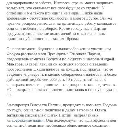
декларирование заработка. Интересы страны может защищать
только тот, кто связывает все свое будущее со страной. У
оппозиции мы такого принципа не видим. Также наше
требование - отсутствие судимостей и многое другое. Эти же
правила распространяются и на дальнейшую работу кандидатов,
если они победят на выборах. Кроме того, у нас в Партии
предусмотрено лишение полномочий за отказ исполнять
принцип публичности», - заявила Яровая.
О наполняемости бюджетов и налогообложении участникам
Форума рассказал член Президиума Генсовета Партии,
Андрей
председатель комитета Госдумы по бюджету и налогам
Макаров
. В своей лекции он коснулся вопроса о введении
прогрессивной шкалы налогов на доходы, подчеркнув, что ее
введение «приведет к падению собираемости налогов», и более
действенной мерой, чем собирать 40-процентный налог с
олигархов, является принятие антиофшорного законодательства.
«Оно направлено на возвращение капиталов в страну», - указал
он.
Замсекретаря Генсовета Партии, председатель комитета Госдумы
Ольга
по труду, социальной политике и делам ветеранов
Баталина
рассказала о шагах Партии, направленных
на
сбережение нации
. Она подчеркнула, что «для эффективной
социальной политики необходимо общественное согласие».