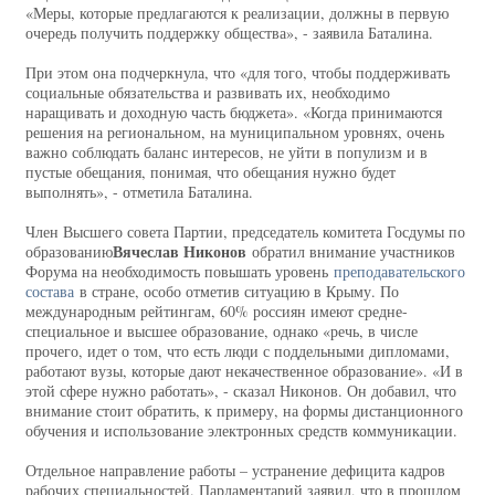
«Меры, которые предлагаются к реализации, должны в первую
очередь получить поддержку общества», - заявила Баталина.
При этом она подчеркнула, что «для того, чтобы поддерживать
социальные обязательства и развивать их, необходимо
наращивать и доходную часть бюджета». «Когда принимаются
решения на региональном, на муниципальном уровнях, очень
важно соблюдать баланс интересов, не уйти в популизм и в
пустые обещания, понимая, что обещания нужно будет
выполнять», - отметила Баталина.
Член Высшего совета Партии, председатель комитета Госдумы по
Вячеслав Никонов
образованию
обратил внимание участников
Форума на необходимость повышать уровень
преподавательского
состава
в стране, особо отметив ситуацию в Крыму. По
международным рейтингам, 60% россиян имеют средне-
специальное и высшее образование, однако «речь, в числе
прочего, идет о том, что есть люди с поддельными дипломами,
работают вузы, которые дают некачественное образование». «И в
этой сфере нужно работать», - сказал Никонов. Он добавил, что
внимание стоит обратить, к примеру, на формы дистанционного
обучения и использование электронных средств коммуникации.
Отдельное направление работы – устранение дефицита кадров
рабочих специальностей. Парламентарий заявил, что в прошлом