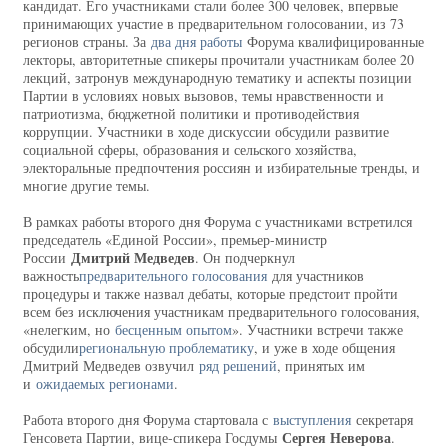
кандидат. Его участниками стали более 300 человек, впервые
принимающих участие в предварительном голосовании, из 73
регионов страны. За
два дня работы
Форума квалифицированные
лекторы, авторитетные спикеры прочитали участникам более 20
лекций, затронув международную тематику и аспекты позиции
Партии в условиях новых вызовов, темы нравственности и
патриотизма, бюджетной политики и противодействия
коррупции. Участники в ходе дискуссии обсудили развитие
социальной сферы, образования и сельского хозяйства,
электоральные предпочтения россиян и избирательные тренды, и
многие другие темы.
В рамках работы второго дня Форума с участниками встретился
председатель «Единой России», премьер-министр
Дмитрий Медведев
России
. Он подчеркнул
важность
предварительного голосования
для участников
процедуры и также назвал дебаты, которые предстоит пройти
всем без исключения участникам предварительного голосования,
«нелегким, но
бесценным опытом
». Участники встречи также
обсудили
региональную проблематику
, и уже в ходе общения
Дмитрий Медведев озвучил
ряд решений
, принятых им
и
ожидаемых регионами
.
Работа второго дня Форума стартовала с
выступления
секретаря
Сергея Неверова
Генсовета Партии, вице-спикера Госдумы
.