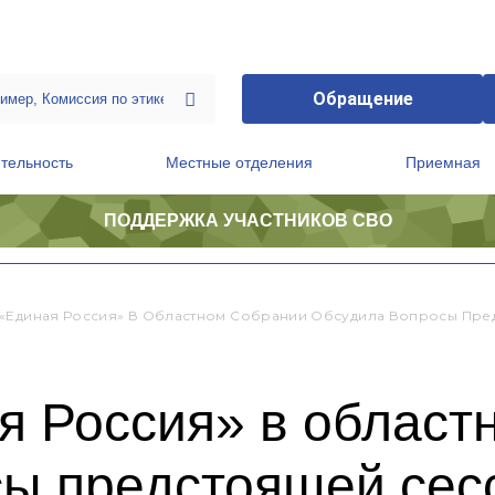
Обращение
тельность
Местные отделения
Приемная
ПОДДЕРЖКА УЧАСТНИКОВ СВО
ственной приемной Председателя Партии
Президиум регионального политического совета
«Единая Россия» В Областном Собрании Обсудила Вопросы Пред
я Россия» в област
сы предстоящей сес