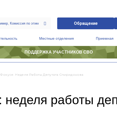
Обращение
тельность
Местные отделения
Приемная
ПОДДЕРЖКА УЧАСТНИКОВ СВО
ственной приемной Председателя Партии
Президиум регионального политического совета
 Фокусе: Неделя Работы Депутата Спиридонова
: неделя работы де