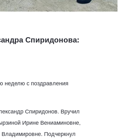
сандра Спиридонова:
ю неделю с поздравления
лександр Спиридонов. Вручил
вырзиной Ирине Вениаминовне,
 Владимировне. Подчеркнул