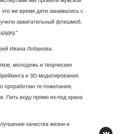
экспертами мы провели мужской
 это же время дети занимались с
азучили зажигательный флешмоб.
щадку."
еей Ивана Лобанова.
ков, молодежь и творческих
 брейкинга и 3D-моделирования.
то проработаю те пожелания,
. Пить воду прямо из-под крана
лучшение качества жизни и