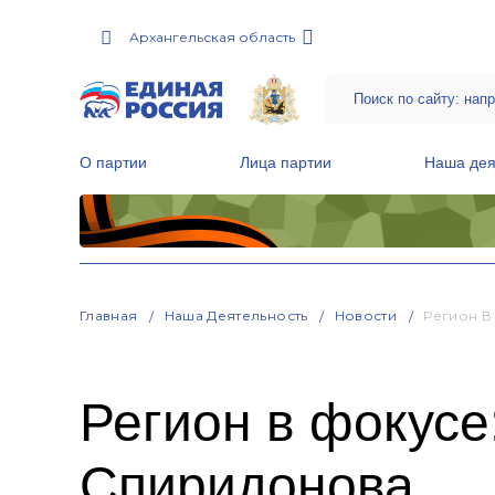
Архангельская область
О партии
Лица партии
Наша дея
Местные общественные приемные Партии
Руководитель Региональной обще
Народная программа «Единой России»
Главная
Наша Деятельность
Новости
Регион В
Регион в фокусе
Спиридонова