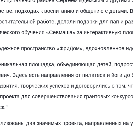
униципального района Сергеем Едемским и другими 
встве, подходах к воспитанию и общению с детьми. В
оспитательной работе, делали подарки для пап и р
ического обучения «Севмаша» за интерактивную пло
одежное пространство «ФриДом», вдохновленное ид
уникальная площадка, объединяющая детей, подрост
вич. Здесь есть направления от пилатеса и йоги до
звития, творческих успехов и договорились о том, ч
проекта для совершенствования грантовых конкурсов
к."
лизованы два значимых проекта, направленных на у