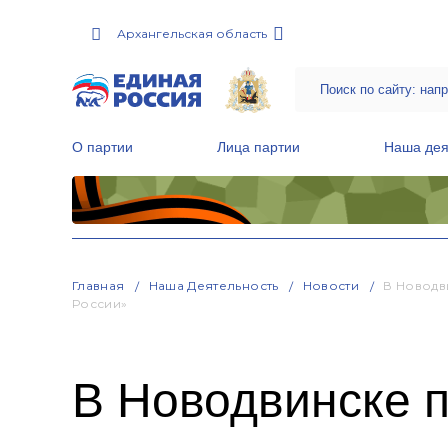
Архангельская область
О партии
Лица партии
Наша дея
Местные общественные приемные Партии
Руководитель Региональной обще
Народная программа «Единой России»
Главная
Наша Деятельность
Новости
В Новодв
России»
В Новодвинске 