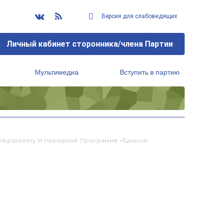
Версия для слабовидящих
Личный кабинет сторонника/члена Партии
Мультимедиа
Вступить в партию
Региональный исполнительный комитет
Нацпроекту И Народной Программе «Единой