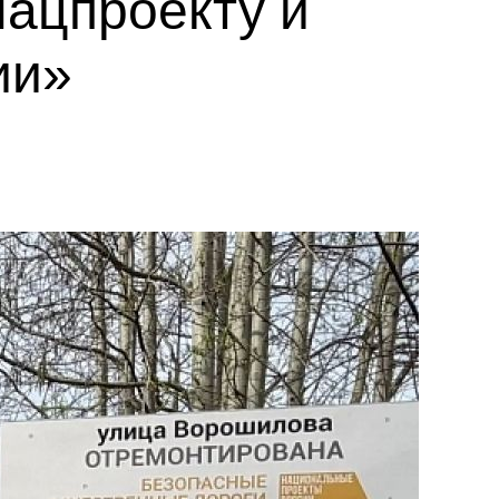
ацпроекту и
ии»