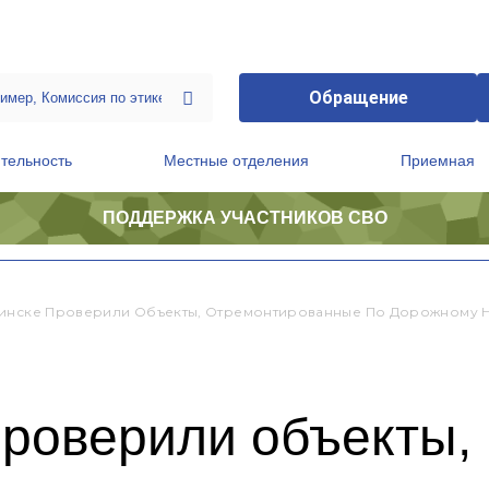
Обращение
тельность
Местные отделения
Приемная
ПОДДЕРЖКА УЧАСТНИКОВ СВО
ственной приемной Председателя Партии
Президиум регионального политического совета
инске Проверили Объекты, Отремонтированные По Дорожному 
проверили объекты,