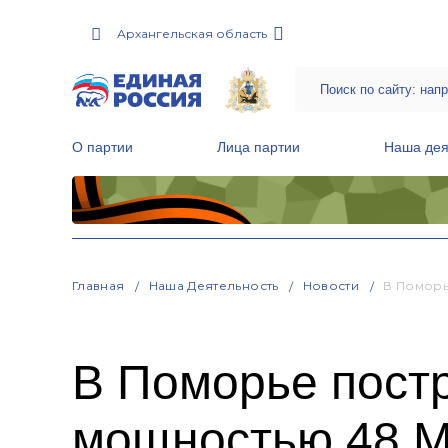
Архангельская область
О партии
Лица партии
Наша дея
Местные общественные приемные Партии
Руководитель Региональной обще
Народная программа «Единой России»
Главная
Наша Деятельность
Новости
В Поморь
В Поморье пост
мощностью 48 