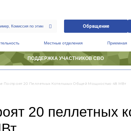
Обращение
тельность
Местные отделения
Приемная
ПОДДЕРЖКА УЧАСТНИКОВ СВО
ственной приемной Председателя Партии
Президиум регионального политического совета
е Построят 20 Пеллетных Котельных Общей Мощностью 48 МВт
роят 20 пеллетных 
МВт