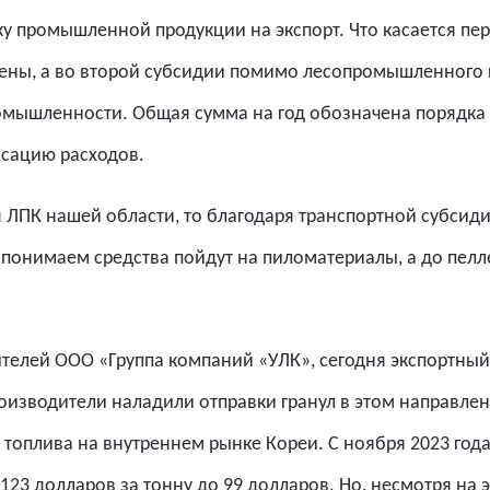
 промышленной продукции на экспорт. Что касается перв
рены, а во второй субсидии помимо лесопромышленного 
омышленности. Общая сумма на год обозначена порядка
нсацию расходов.
я ЛПК нашей области, то благодаря транспортной субсиди
 понимаем средства пойдут на пиломатериалы, а до пелле
ителей ООО «Группа компаний «УЛК», сегодня экспортный
оизводители наладили отправки гранул в этом направл
топлива на внутреннем рынке Кореи. С ноября 2023 года
123 долларов за тонну до 99 долларов. Но, несмотря на э