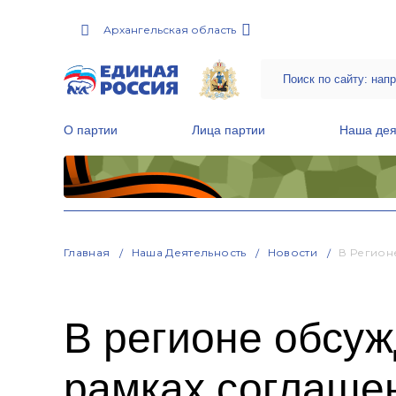
Архангельская область
О партии
Лица партии
Наша дея
Местные общественные приемные Партии
Руководитель Региональной обще
Народная программа «Единой России»
Главная
Наша Деятельность
Новости
В Регион
В регионе обсу
рамках соглашен