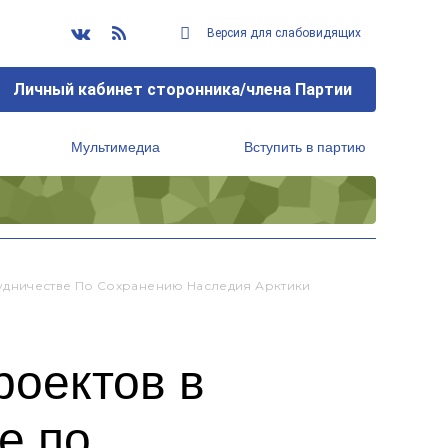
Версия для слабовидящих
Личный кабинет сторонника/члена Партии
Мультимедиа
Вступить в партию
Региональный исполнительный комитет
удничестве По Сохранению Наследия Арктики
роектов в
е по