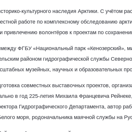
сторико-культурного наследия Арктики. С учётом ра
местной работе по комплексному обследованию аркти
и привлечению волонтёров к проектам по сохранению
между ФГБУ «Национальный парк «Кенозерский», ми
гельским районом гидрографической службы Северно
сштабных музейных, научных и образовательных пр
готовка совместных выставочных проектов, организ
ально в год 225-летия Михаила Францевича Рейнеке,
ектора Гидрографического Департамента, автор раб
елого моря, родоначальника маячной службы на Ру