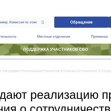
Обращение
тельность
Местные отделения
Приемная
ПОДДЕРЖКА УЧАСТНИКОВ СВО
ственной приемной Председателя Партии
Президиум регионального политического совета
е Обсуждают Реализацию Проектов В Рамках Соглашения О Сотр
ждают реализацию п
ия о сотрудничеств