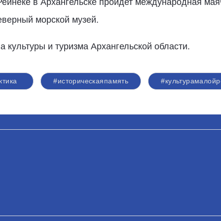
 Рейнеке в Архангельске пройдет международная ма
еверный морской музей.
 культуры и туризма Архангельской области.
ктика
#историческаяпамять
#культурамалой