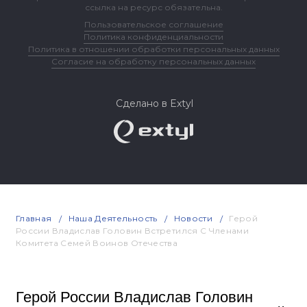
ссылка на ресурс обязательна.
Пользовательское соглашение
Политика конфиденциальности
Политика в отношении обработки персональных данных
Согласие на обработку персональных данных
Сделано в Extyl
Главная
Наша Деятельность
Новости
Герой
России Владислав Головин Встретился С Членами
Комитета Семей Воинов Отечества
Герой России Владислав Головин