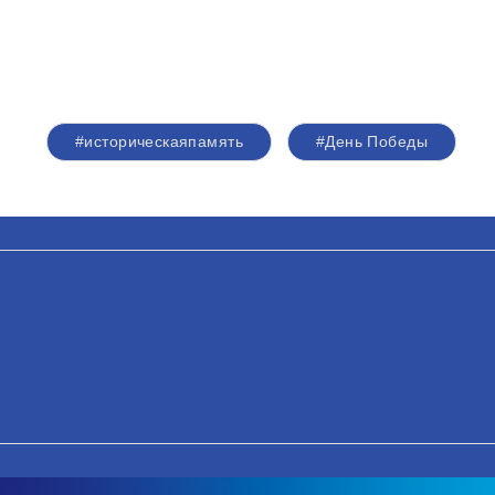
#историческаяпамять
#День Победы