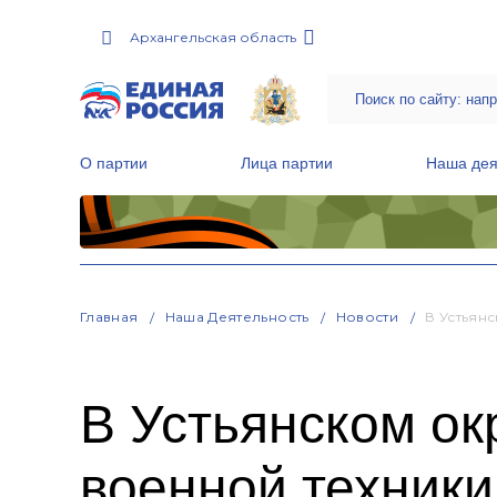
Архангельская область
О партии
Лица партии
Наша дея
Местные общественные приемные Партии
Руководитель Региональной обще
Народная программа «Единой России»
Главная
Наша Деятельность
Новости
В Устьян
В Устьянском ок
военной техники