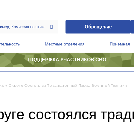
Обращение
тельность
Местные отделения
Приемная
ПОДДЕРЖКА УЧАСТНИКОВ СВО
ственной приемной Председателя Партии
Президиум регионального политического совета
ском Округе Состоялся Традиционный Парад Военной Техники
руге состоялся тра