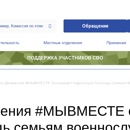
Обращение
тельность
Местные отделения
Приемная
ПОДДЕРЖКА УЧАСТНИКОВ СВО
ственной приемной Председателя Партии
Президиум регионального политического совета
ы Движения #МЫВМЕСТЕ Оказывают Адресную Помощь Семьям В
жения #МЫВМЕСТЕ 
ь семьям военносл