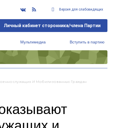
Версия для слабовидящих
Личный кабинет сторонника/члена Партии
Мультимедиа
Вступить в партию
Региональный исполнительный комитет
оеннослужащих И Мобилизованных Граждан
оказывают
ужащих и