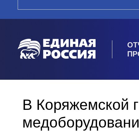
ОТ
ПР
В Коряжемской г
медоборудован