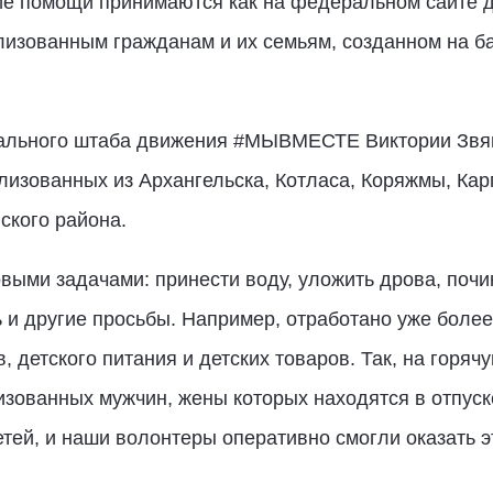
ие помощи принимаются как на федеральном сайте д
зованным гражданам и их семьям, созданном на ба
нального штаба движения #МЫВМЕСТЕ Виктории Звяг
лизованных из Архангельска, Котласа, Коряжмы, Кар
ского района.
ыми задачами: принести воду, уложить дрова, почин
ь и другие просьбы. Например, отработано уже более
, детского питания и детских товаров. Так, на горя
изованных мужчин, жены которых находятся в отпус
тей, и наши волонтеры оперативно смогли оказать э