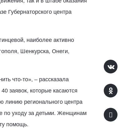
вижения, так и в штабе оказания
зе Губернаторского центра
инцевой, наиболее активно
гополя, Шенкурска, Онеги,
ить что-то», – рассказала
 40 заявок, которые касаются
чую линию регионального центра
ке по уходу за детьми. Женщинам
ту помощь.