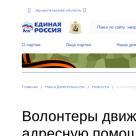
Архангельская область
О партии
Лица партии
Наша дея
Местные общественные приемные Партии
Руководитель Региональной обще
Народная программа «Единой России»
Главная
Наша Деятельность
Новости
Волонтер
Волонтеры дви
адресную помощ