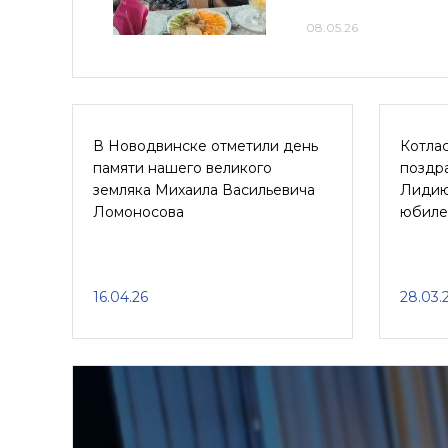
08.05.26
В Новодвинске отметили день
Котла
памяти нашего великого
поздр
земляка Михаила Васильевича
Лидию
Ломоносова
юбиле
16.04.26
28.03.