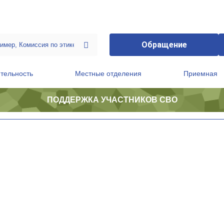
Обращение
тельность
Местные отделения
Приемная
ПОДДЕРЖКА УЧАСТНИКОВ СВО
ственной приемной Председателя Партии
Президиум регионального политического совета