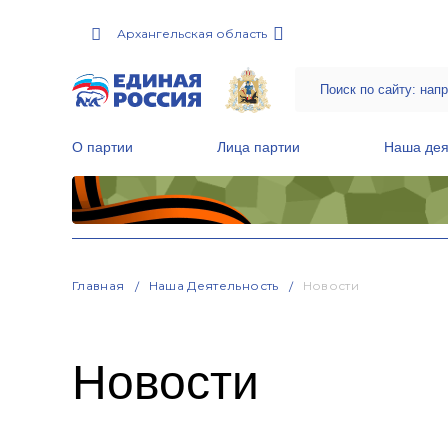
Архангельская область
О партии
Лица партии
Наша дея
Местные общественные приемные Партии
Руководитель Региональной обще
Народная программа «Единой России»
Главная
Наша Деятельность
Новости
Новости