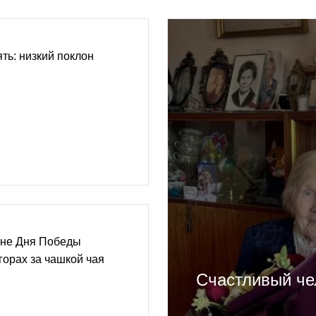
ть: низкий поклон
уне Дня Победы
горах за чашкой чая
Счастливый че