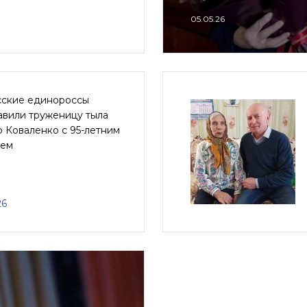
05.05.26
сские единороссы
авили труженицу тыла
 Коваленко с 95-летним
ем
26