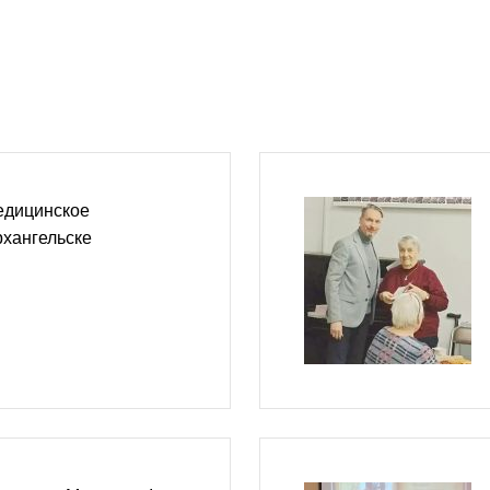
медицинское
рхангельске