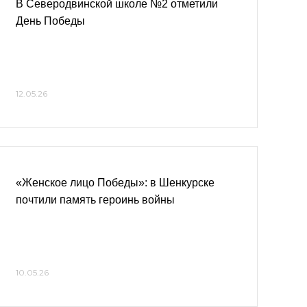
В Северодвинской школе №2 отметили
День Победы
12.05.26
«Женское лицо Победы»: в Шенкурске
почтили память героинь войны
10.05.26