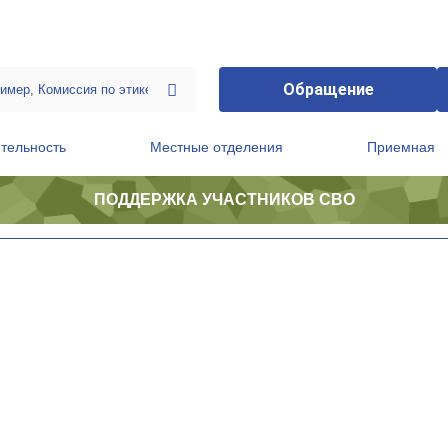
Обращение
тельность
Местные отделения
Приемная
ПОДДЕРЖКА УЧАСТНИКОВ СВО
ственной приемной Председателя Партии
Президиум регионального политического совета