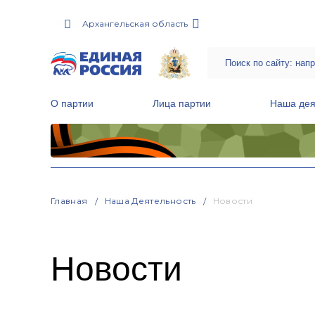
Архангельская область
О партии
Лица партии
Наша дея
Местные общественные приемные Партии
Руководитель Региональной обще
Народная программа «Единой России»
Главная
Наша Деятельность
Новости
Новости