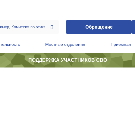
Обращение
тельность
Местные отделения
Приемная
ПОДДЕРЖКА УЧАСТНИКОВ СВО
ственной приемной Председателя Партии
Президиум регионального политического совета