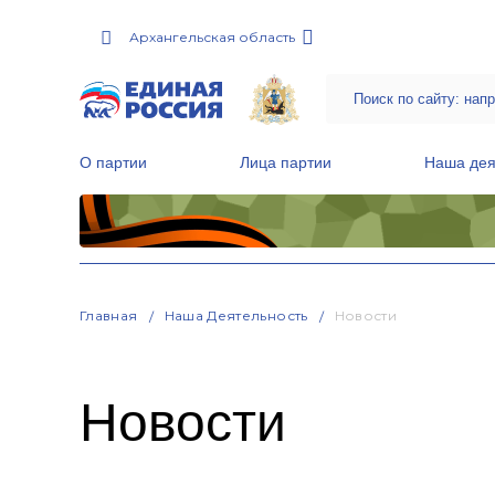
Архангельская область
О партии
Лица партии
Наша дея
Местные общественные приемные Партии
Руководитель Региональной обще
Народная программа «Единой России»
Главная
Наша Деятельность
Новости
Новости