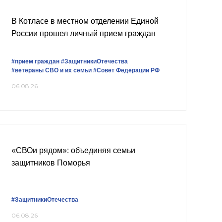
В Котласе в местном отделении Единой
России прошел личный прием граждан
#прием граждан
#ЗащитникиОтечества
#ветераны СВО и их семьи
#Совет Федерации РФ
06.08.26
«СВОи рядом»: объединяя семьи
защитников Поморья
#ЗащитникиОтечества
06.08.26