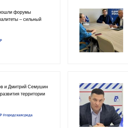
прошли форумы
алитеты – сильный
Р
ов и Дмитрий Семушин
развития территории
Р
#городскаясреда