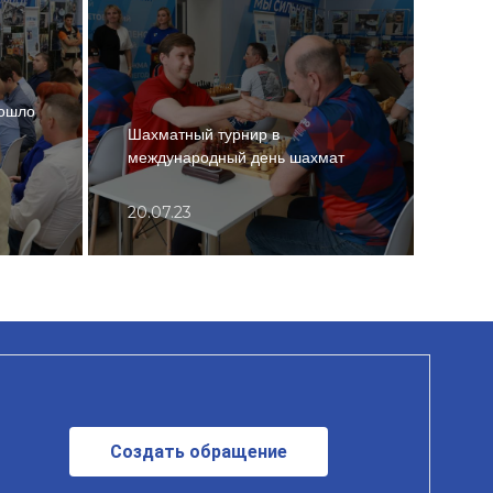
рошло
Шахматный турнир в
Субб
международный день шахмат
Арха
20.07.23
14.0
Создать обращение