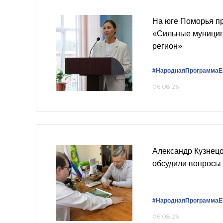
На юге Поморья 
«Сильные муницип
регион»
#НароднаяПрограммаЕ
06.08.26
Александр Кузнец
обсудили вопросы 
#НароднаяПрограммаЕ
06.08.26