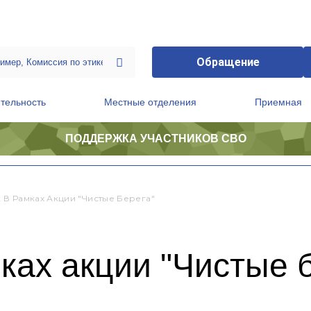
Обращение
тельность
Местные отделения
Приемная
ПОДДЕРЖКА УЧАСТНИКОВ СВО
ственной приемной Председателя Партии
Президиум регионального политического совета
 В Рамках Акции "Чистые Берега"
ках акции "Чистые 