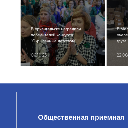
В Архангельске наградили
В Мел
победителей конкурса
очере
"Окрылённые детством"
груза
06.10.23
22.08
Общественная приемная