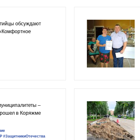
ртийцы обсуждают
 «Комфортное
униципалитеты –
прошел в Коряжме
ние
Р
#ЗащитникиОтечества