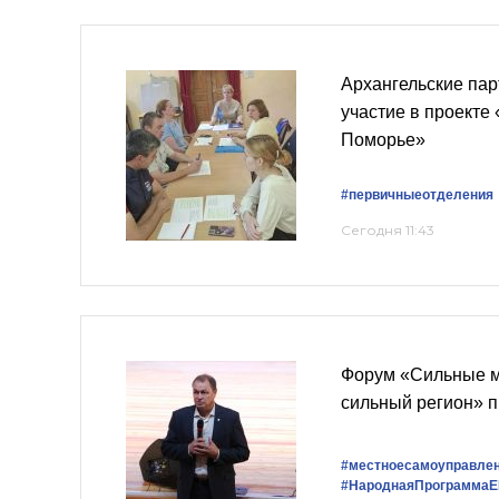
Архангельские па
участие в проекте
Поморье»
#первичныеотделения
Сегодня 11:43
Форум «Сильные м
сильный регион» 
#местноесамоуправле
#НароднаяПрограммаЕ