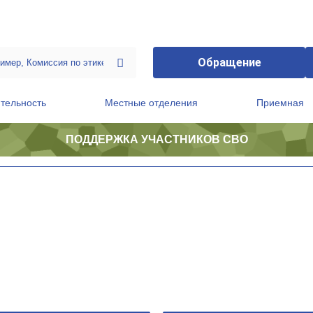
Обращение
тельность
Местные отделения
Приемная
ПОДДЕРЖКА УЧАСТНИКОВ СВО
ственной приемной Председателя Партии
Президиум регионального политического совета