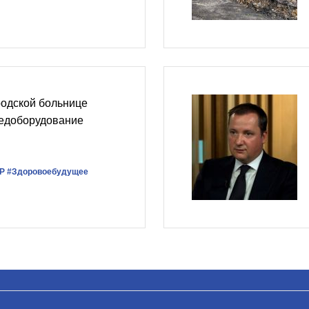
родской больнице
медоборудование
Р
#Здоровоебудущее