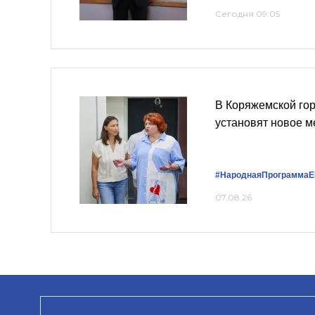
Сегодня 09:05
В Коряжемской го
установят новое 
#НароднаяПрограммаЕ
07.08.26