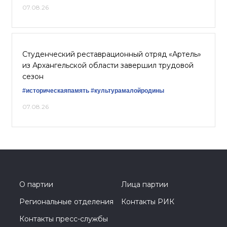
07.08.26
Студенческий реставрационный отряд «Артель»
из Архангельской области завершил трудовой
сезон
#историческаяпамять
#культурамалойродины
07.08.26
О партии
Лица партии
Региональные отделения
Контакты РИК
Контакты пресс-службы