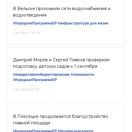
В Вельске проложили сети водоснабжения и
водоотведения
#НароднаяПрограммаЕР
#инфраструктура для жизни
Сегодня 09:46
Дмитрий Морев и Сергей Пивков проверили
подготовку детских садов к 1 сентября
#инициативноебюджетирование
#новаяшкола
#НароднаяПрограммаЕР
Сегодня 09:35
В Плесецке продолжается благоустройство
главной площади
#НароднаяПрограммаЕР
#безопасныедороги